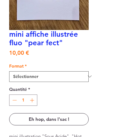
mini affiche illustrée
fluo "pear fect"
Prix
10,00 €
Format
*
Quantité
*
Eh hop, dans l'sac !
mini illustration "Sous Acide", "Hot