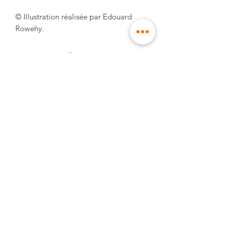
© Illustration réalisée par Edouard
Rowehy.
envoi dans des
made in France,
enveloppes rigides
à Lille
paiement
expédition rapide
sécurisé
et gratuite dès 90€
d'achat pour la