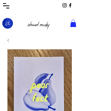
édouard rowehy