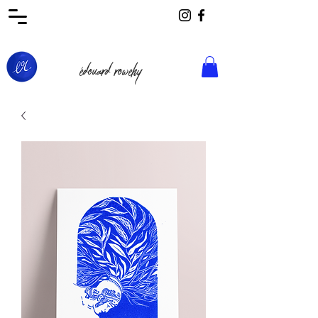
édouard rowehy