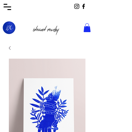
édouard rowehy