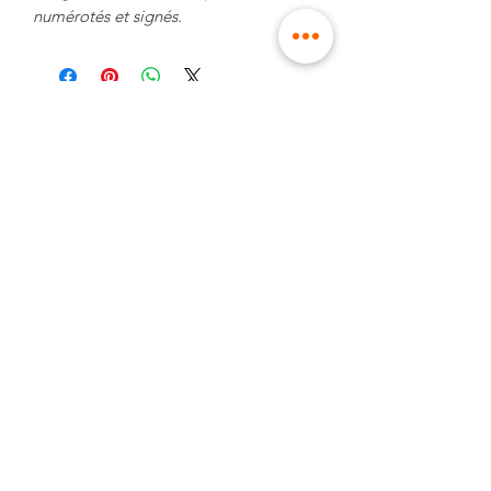
numérotés et signés.
envoi dans des
made in France,
enveloppes rigides
à Lille
paiement
expédition rapide
sécurisé
et gratuite dès 90€
d'achat pour la
France
Métropolitaine