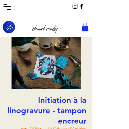
édouard rowehy
Initiation à la
linogravure - tampon
encreur
ven. 18 févr.
  |  
La Cabane d'Antoine