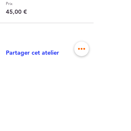
Prix
45,00 €
Partager cet atelier
envoi dans des
made in France,
enveloppes rigides
à Lille