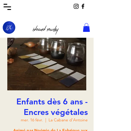
édouard rowehy
Enfants dès 6 ans -
Encres végétales
mer. 16 févr.
  |  
La Cabane d'Antoine
Animé par Noémie de La Fabrique aux