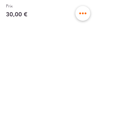
Prix
30,00 €
Partager cet atelier
envoi dans des
made in France,
enveloppes rigides
à Lille