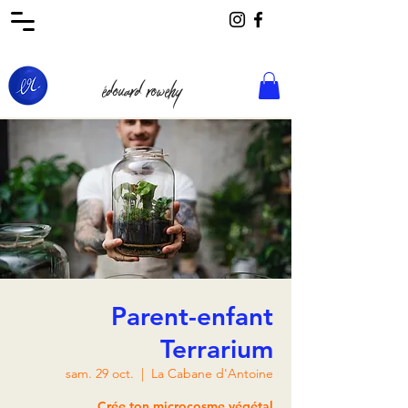
édouard rowehy
Parent-enfant
Terrarium
sam. 29 oct.
  |  
La Cabane d'Antoine
Crée ton microcosme végétal